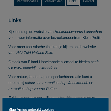
Vertreklocaties
Vertrektijden
Links
Contact
Links
Kijk eens op de website van
Hoekschewaards Landschap
voor meer informatie over bezoekerscentrum Klein Profijt.
Voor meer toeristische tips kan je kijken op de website
van
VVV Zuid-Holland Zuid
.
Ontdek wat Eiland IJsselmonde allemaal te bieden heeft
via
www.ontdekijsselmonde.nl
Voor natuur, landschap en openluchtrecreatie kunt u
terecht bij
n
atuur- en recreatieschap IJsselmonde
en
recreatieschap Voorne-Putten
.
Evides is verantwoordelijk voor het drinkwater in deze
omgeving. Voor meer informatie verwijzen wij je naar hun
Blue Amigo gebruikt cookies.
website:
https://www.evides.nl/
.