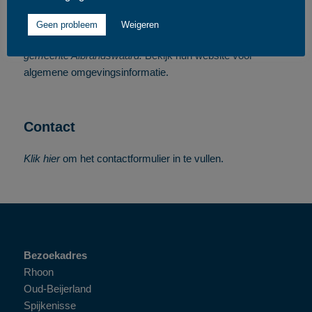
Gemeenten in de omgeving van veerdienst Rhoon zijn:
Geen probleem
Weigeren
gemeente Hoeksche Waard
,
gemeente Nissewaard
en
gemeente Albrandswaard
.
Bekijk hun website voor
algemene omgevingsinformatie.
Contact
Klik hier
om het contactformulier in te vullen.
Bezoekadres
Rhoon
Oud-Beijerland
Spijkenisse