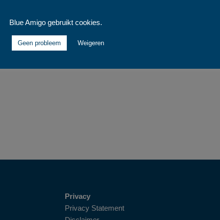
Blue Amigo gebruikt cookies.
k te maken van onze chatservice!
Geen probleem
Weigeren
Privacy
Privacy Statement
Disclaimer