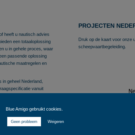
PROJECTEN NEDE
f heeft u nautisch advies
Druk op de kaart voor onze u
 bieden een totaaloplossing
scheepvaartbegeleiding.
en u in gehele proces, waar
 een passende oplossing
nautische maatregelen en
es in geheel Nederland,
aagspecificatie vanuit
naast het toepassen van wet-
eiding en organisatie.
Blue Amigo gebruikt cookies.
an scheepvaartbegeleiding
 nautische vraagstukken en
Geen probleem
Weigeren