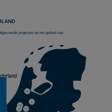
RLAND
itgevoerde projecten op het gebied van
1
2
4
3
5